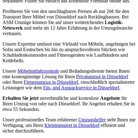
Sekunden! Füllen Sie einfach das kostenlose Formular online aus.
Profitieren Sie von den unschlagbaren Preisen ab nur 26€ für den
Transport Ihrer Möbel von Düsseldorf nach Recklinghausen. Bei
ASM Umzüge können Sie auf unser weitreichendes
Logistik-
Netzwerk
und mehr als 12 Jahre Erfahrung in der Umzugsbranche
vertrauen.
Unsere Expertise umfasst eine Vielzahl von Möbeln, angefangen bei
Sofas und Esstischen bis hin zu anspruchsvolleren Stücken wie
Schubladenkommoden und Fitnessgeräten wie Laufbändern und
Kettlebells.
Unsere
Möbelmitfahrzentrale
und Beiladungsdienste bieten Ihnen
eine kostengünstige Lösung für Ihren
Privatumzug in Düsseldorf
oder Ihren
Firmenumzug in Düsseldorf
, einschließlich spezialisierter
Leistungen wie dem
Ein- und Auspackservice in Düsseldorf
.
Erhalten Sie jetzt
unverbindliche und kostenlose
Angebote
für
Ihren Umzug von oder nach Düsseldorf. Ihr Angebot erhalten Sie in
etwa 55 Sekunden.
Unser professionelles Team erfahrener
Umzugshelfer
steht Ihnen zur
Verfügung, um Ihren
Kleintransport in Düsseldorf
effizient und
sicher durchzuführen.