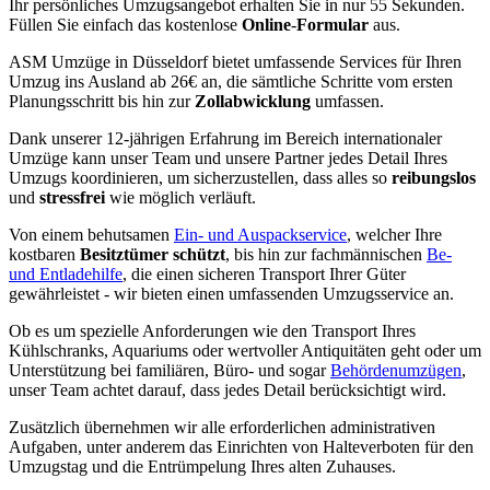
Ihr persönliches Umzugsangebot erhalten Sie in nur 55 Sekunden.
Füllen Sie einfach das kostenlose
Online
-
Formular
aus.
ASM Umzüge in Düsseldorf bietet umfassende Services für Ihren
Umzug ins Ausland ab 26€ an, die sämtliche Schritte vom ersten
Planungsschritt bis hin zur
Zollabwicklung
umfassen.
Dank unserer 12-jährigen Erfahrung im Bereich internationaler
Umzüge kann unser Team und unsere Partner jedes Detail Ihres
Umzugs koordinieren, um sicherzustellen, dass alles so
reibungslos
und
stressfrei
wie möglich verläuft.
Von einem behutsamen
Ein- und Auspackservice
, welcher Ihre
kostbaren
Besitztümer schützt
, bis hin zur fachmännischen
Be-
und Entladehilfe
, die einen sicheren Transport Ihrer Güter
gewährleistet - wir bieten einen umfassenden Umzugsservice an.
Ob es um spezielle Anforderungen wie den Transport Ihres
Kühlschranks, Aquariums oder wertvoller Antiquitäten geht oder um
Unterstützung bei familiären, Büro- und sogar
Behördenumzügen
,
unser Team achtet darauf, dass jedes Detail berücksichtigt wird.
Zusätzlich übernehmen wir alle erforderlichen administrativen
Aufgaben, unter anderem das Einrichten von Halteverboten für den
Umzugstag und die Entrümpelung Ihres alten Zuhauses.